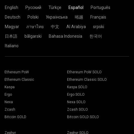
letras, números y símbolos en inglés "-" y "_". Podrías dejarlo
Password: x
donde se encuentra. Si duda sobre esto, seleccione el
letras, números y símbolos en inglés "-" y "_". Podrías dejarlo
vacío.
English
Русский
Türkçe
Español
Português
servidor EU (Europa).
vacío.
Pegue la dirección de su billetera en el campo Wallet.
Password: x
Deutsch
Polski
Українська
㗂越
Français
Password: x
Seleccione el botón Aplicar.
La configuración ahora es enviada al rig y el proceso de
Magyar
ภาษาไทย
中文
Al Arabiya
srpski
minado comenzará automáticamente.
Ya todo está listo y su rig se encuentra minando en el
日本語
bãlgarski
Bahasa Indonesia
한국어
grupo 2Miners.
Italiano
Pegue la dirección de su billetera en el campo Dirección y
Elija el software de minería deseado. La recomendación
escriba su nombre en el campo Nombre a continuación.
sobre cuál elegir la puede encontrar en la página "
Cómo
Presione el botón Crear.
Ethereum PoW
Ethereum PoW SOLO
comenzar
". Presione el botón Save.
Elija el grupo minero 2Miners. Cuando aparezca la ventana
Diríjase a la solapa Workers.
Ethereum Classic
Ethereum Classic SOLO
emergente, seleccione la ubicación del servidor más
Seleccione sus rigs y presione el botón Mining.
cercana. La ubicación predeterminada para Europa es la
Kaspa
Kaspa SOLO
UE.
Ergo
Ergo SOLO
Nexa
Nexa SOLO
Zcash
Zcash SOLO
Bitcoin GOLD
Bitcoin GOLD SOLO
Seleccione su billetera, Moneda, y minero de la lista
desplegable.
Zephyr
Zephyr SOLO