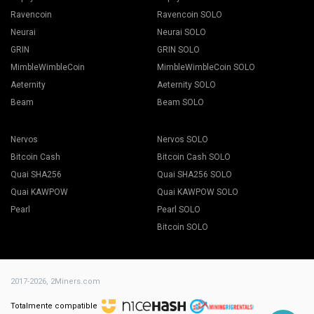
Ravencoin
Ravencoin SOLO
Neurai
Neurai SOLO
GRIN
GRIN SOLO
Presione el botón "Apply to all" para comenzar a minar.
MimbleWimbleCoin
MimbleWimbleCoin SOLO
Aeternity
Aeternity SOLO
Beam
Beam SOLO
Nervos
Nervos SOLO
Bitcoin Cash
Bitcoin Cash SOLO
Quai SHA256
Quai SHA256 SOLO
Elija el software de minería apropiado. El software de
Quai KAWPOW
Quai KAWPOW SOLO
minería recomendado se puede encontrar en la página
"
Cómo comenzar
". Para BEAM recomendamos Gminer.
Pearl
Pearl SOLO
Nombra tu hoja de vuelo. Presione el botón Crear hoja de
Bitcoin SOLO
vuelo.
2017-2026,
2Miners.com
Totalmente compatible
Vaya a la pestaña Trabajadores.