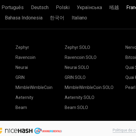
re ami a un
rig de minage à
monnaie.
de mining démarre 
 dé et votre ami en a six, et
Português
Deutsch
Polski
Українська
㗂越
Fran
recommend you reading this
Vous êtes prêt et vot
S.RIG_ID:16060
e minage?
(In English) qui
Bahasa Indonesia
한국어
Italiano
 d’avoir un 6, mais cela ne
pposons que la récompense
ompense reçue.
re ami et trouver le bloc
 vous obtenez $10, et sa
Collez votre adresse
Zephyr
Zephyr SOLO
Nerv
le champ
Name
. App
e, ainsi obtenir toute la
Choisissez la pool 
s un monde parfait, ça
Ravencoin
Ravencoin SOLO
Bitco
apparaît, choisissez l
 allié à votre ami, mais
localité par défaut p
Neurai
Neurai SOLO
Quai
Choisissez le logiciel
ble:
Pool2MinersBot
Catch Your Luck
(In English)
recommandé peut être
GRIN
GRIN SOLO
Quai
Appuyez sur le bouto
MimbleWimbleCoin
MimbleWimbleCoin SOLO
Pearl
Allez dans l'onglet Tr
d permettant de surveiller
Sélectionnez vos app
Aeternity
Aeternity SOLO
Minage.
Beam
Beam SOLO
L ou comment la configurer,
Politique de c