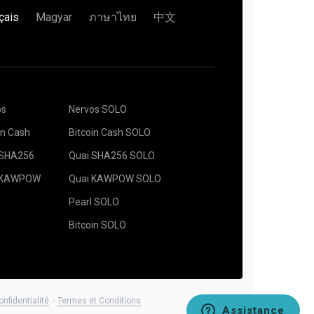
automatiquement.
çais
Magyar
ภาษาไทย
中文
re mining rig fonctionne dans le pool 2Miners.
 dans le champ
Address
et entrez son nom dans
os
Nervos SOLO
uyez le bouton
Create
.
de minage
2Miners
. Quand la boîte de dialogue
in Cash
Bitcoin Cash SOLO
e serveur le plus proche de votre localité. La
our l’europe est
EU
.
 SHA256
Quai SHA256 SOLO
 de mining approprié. Le logiciel minier
 trouvé sur la page "
Comment démarrer
".
 KAWPOW
Quai KAWPOW SOLO
n Enregistrer.
Pearl SOLO
availleurs (workers).
areils de minage et appuyez sur le bouton
Bitcoin SOLO
onfidentialité
Termes et Conditions
Assistance