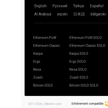
Disons que vous avez une carte graphique, et vot
Par exemple
6 GPU
, ceci équivaut au fait que vous possédiez un
English
Русский
Türkçe
Español
Nous vous recommandons cet article We highly 
kawpowminer -U -P stratum+tls://YOUR_ADDRES
puis vous lancez les dés pour avoir un 6.
article
C’est quoi le minage et la chance (luck) d
Al Arabiya
srpski
日本語
bãlgarski
XMR-Stak (Monero)
décrit la chance (luck) en détail.
En effet, votre ami a plus de chance (six fois plus)
signifie pas que vous ne pouvez pas gagner. Su
Utiliser le paramètre "
use_tls
": true. Par exemple
Minage depuis 5 (quelques) heures. Aucune réc
pour un bloc est $70. Vous pouvez vous allier à vot
{
ensemble, et diviser les gains de manière juste –
"pool_list": [
part est $60.
{
Ethereum PoW
Ethereum PoW SOLO
"pool_address": "xmr.2miners.com:12222",
Ou alors, vous pouvez rechercher le bloc vous mêm
"wallet_address": "YOUR_ADDRESS",
récompense de $70 pour avoir trouvé le bloc. Dan
Ethereum Classic
Ethereum Classic SOLO
"rig_id": "RIG_ID",
prendrait sept fois plus de temps que si vous vous
"pool_password": "x",
notre monde n’est pas idéal.
Kaspa
Kaspa SOLO
"use_nicehash": false,
Le bot de surveillance Telegram est aussi disponi
Lire l’article complet
Solo Mining Pools – How to 
"use_tls": true,
Ergo
Ergo SOLO
"tls_fingerprint": "",
"pool_weight": 1
Nexa
Nexa SOLO
Il existe des applications tiers pour iOS et Androi
}
l’activité des rigs connectés sur 2Miners:
Zcash
Zcash SOLO
],
"currency": "monero"
CoinDash
Bitcoin GOLD
Bitcoin GOLD SOLO
}
Ethereum Mining Monitor
Si vous ne savez pas ce qu’est une connexion SS
Foreman.mn
utilisez les paramètres standards.
Minerstat
Entièrement compatible
2017-2026,
2Miners.com