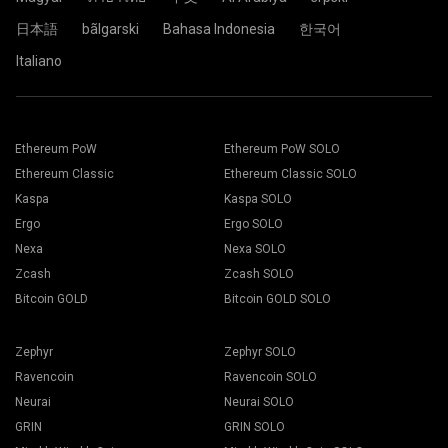
wydobywczej, a proces wydobycia rozpoczyna się
automatycznie.
日本語
bãlgarski
Bahasa Indonesia
한국어
Wszystko jest gotowe. Twoje urządzenie górnicze
wydobywa w kopalni 2Miners.
Italiano
Wybierz odpowiednie oprogramowanie górnicze. Zalecane
oprogramowanie górnicze znajdziesz na stronie "
Jak
Wklej adres swojego portfela w pole Address i wpisz jego
zacząć
". Kliknij na przycisk Zapisz.
nazwę w polu Name poniżej. Naciśnij przycisk Create.
Ethereum PoW
Ethereum PoW SOLO
Przejść do zakładki Pracownicy.
Wybierz kopalnię górniczą 2Miners. Gdy pojawi się
Wybierz swoje platformy wydobywcze i wciśnij przycisk
Ethereum Classic
Ethereum Classic SOLO
wyskakujące okienko, wybierz najbliższą lokalizację
Kopanie.
serwera. Domyślną lokalizacją dla Europy jest EU.
Kaspa
Kaspa SOLO
Ergo
Ergo SOLO
Nexa
Nexa SOLO
Zcash
Zcash SOLO
Bitcoin GOLD
Bitcoin GOLD SOLO
Wybierz swój portfel, monety i górnika z rozwijanej listy.
Zephyr
Zephyr SOLO
Ravencoin
Ravencoin SOLO
Neurai
Neurai SOLO
Naciśnij przycisk Zastosuj do wszystkich, aby rozpocząć
GRIN
GRIN SOLO
wydobycie.