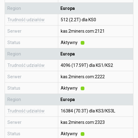
Region
Europa
Trudność udziałów
512 (2.2T) dla KS0
Serwer
kas.2miners.com:2121
Status
Aktywny
Region
Europa
Trudność udziałów
4096 (17.59T) dla KS1/KS2
Serwer
kas.2miners.com:2222
Status
Aktywny
Region
Europa
Trudność udziałów
16384 (70.3T) dla KS3/KS3L
Serwer
kas.2miners.com:2323
Status
Aktywny