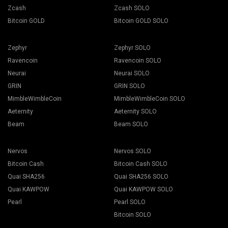
Zcash
Zcash SOLO
Bitcoin GOLD
Bitcoin GOLD SOLO
Zephyr
Zephyr SOLO
Ravencoin
Ravencoin SOLO
Neurai
Neurai SOLO
GRIN
GRIN SOLO
MimbleWimbleCoin
MimbleWimbleCoin SOLO
Aeternity
Aeternity SOLO
Beam
Beam SOLO
Nervos
Nervos SOLO
Bitcoin Cash
Bitcoin Cash SOLO
Quai SHA256
Quai SHA256 SOLO
Quai KAWPOW
Quai KAWPOW SOLO
Pearl
Pearl SOLO
Bitcoin SOLO