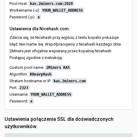
Pool Host:
kas.2miners.com:2020
Workername (-u):
YOUR_WALLET_ADDRESS
Password (-p):
x
Ustawienia dla Nicehash.com:
Zdarza się, że Nicehash przy wyjściu z testu kopalni pokazuje
błąd. Nie martw się. Współpracujemy z Nicehash każdego dnia.
2Miners jest oficjalnie wspierany przez kopalnię Nicehash.
Postępuj zgodnie z instrukcją.
Custom pool name:
2Miners KAS
Algorithm:
KHeavyHash
Stratum hostname or IP:
kas.2miners.com
Port:
2323
Username:
YOUR_WALLET_ADDRESS
Password:
x
Ustawienia połączenia SSL dla doświadczonych
użytkowników: