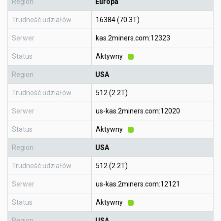
Region
Europa
Trudność udziałów
16384 (70.3T)
Serwer
kas.2miners.com:12323
Status
Aktywny
Region
USA
Trudność udziałów
512 (2.2T)
Serwer
us-kas.2miners.com:12020
Status
Aktywny
Region
USA
Trudność udziałów
512 (2.2T)
Serwer
us-kas.2miners.com:12121
Status
Aktywny
Region
USA