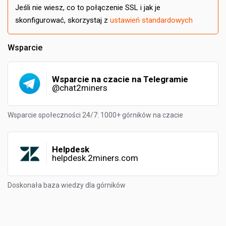
Jeśli nie wiesz, co to połączenie SSL i jak je
skonfigurować, skorzystaj z
ustawień standardowych
Wsparcie
Wsparcie na czacie na Telegramie
@chat2miners
Wsparcie społeczności 24/7: 1000+ górników na czacie
Helpdesk
helpdesk.2miners.com
Doskonała baza wiedzy dla górników