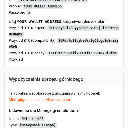
stratum+tcp://kas.2miners.com:2323
Worker:
YOUR_WALLET_ADDRESS
Password:
x
Użyj
YOUR_WALLET_ADDRESS
, który stworzyłeś w kroku 1.
Przykład BTC (SegWit):
bc1qnkyhslv83yyp0q0suxw0uj3lg9drgqq
9c0auzc
Przykład BTC (Compatibility):
3GRdnTq18LyNveWa1gQJcgp8qEnzij
v5vR
Przykład BTC (Legacy):
1A1zP1eP5QGefi2DMPTfTL5SLmv7DivfNa
Przykład
Wypożyczalnia sprzętu górniczego
Ta kopalnia współpracuje z usługami wynajmu koparek
Miningrigrentals.com
i
Nicehash.com
.
Ustawienia dla Miningrigrentals.com:
Name:
2Miners KAS
Type:
kHeavyHash (Kaspa)