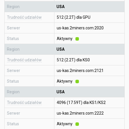
Region
USA
Trudność udziałów
512 (2.2T) dla GPU
Serwer
us-kas.2miners.com:2020
Status
Aktywny
Region
USA
Trudność udziałów
512 (2.2T) dla KS0
Serwer
us-kas.2miners.com:2121
Status
Aktywny
Region
USA
Trudność udziałów
4096 (17.59T) dla KS1/KS2
Serwer
us-kas.2miners.com:2222
Status
Aktywny