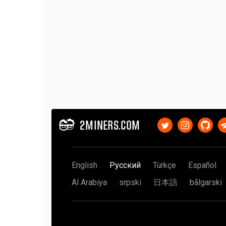
2MINERS.COM
English
Русский
Türkçe
Español
Al Arabiya
srpski
日本語
bãlgarski