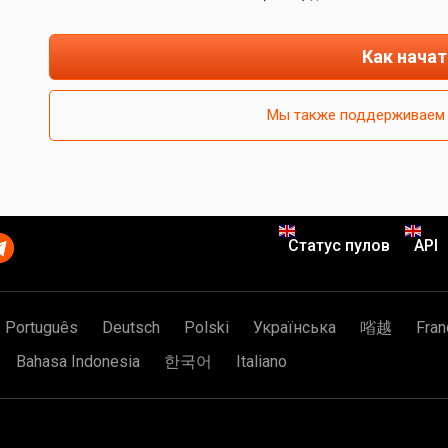
Как начат
Мы также поддерживаем 
Статус пулов
API
Português
Deutsch
Polski
Українська
㗂越
Fran
Bahasa Indonesia
한국어
Italiano