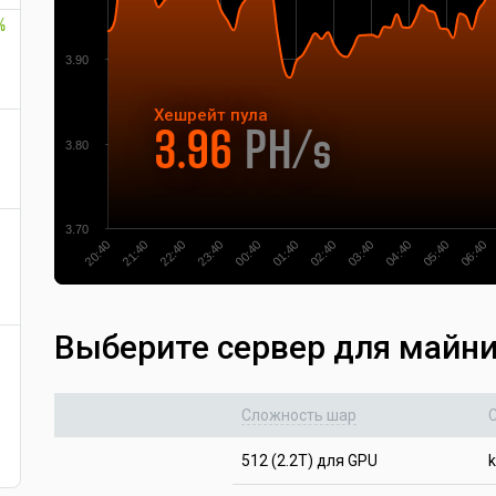
%
3.90
Хешрейт
пула
3.96
PH/s
3.80
3.70
22:40
21:40
20:40
06:40
05:40
04:40
03:40
02:40
01:40
00:40
23:40
Выберите сервер для майн
Сложность шар
512 (2.2T) для GPU