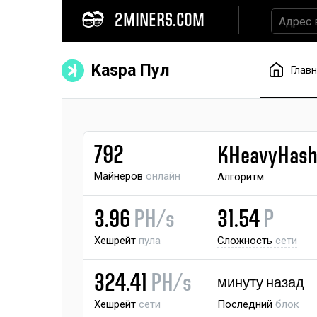
2MINERS.COM
Kaspa Пул
Глав
792
KHeavyHas
Майнеров
онлайн
Алгоритм
3.96
PH/s
31.54
P
Хешрейт
пула
Сложность
сети
324.41
PH/s
минуту назад
Хешрейт
сети
Последний
блок