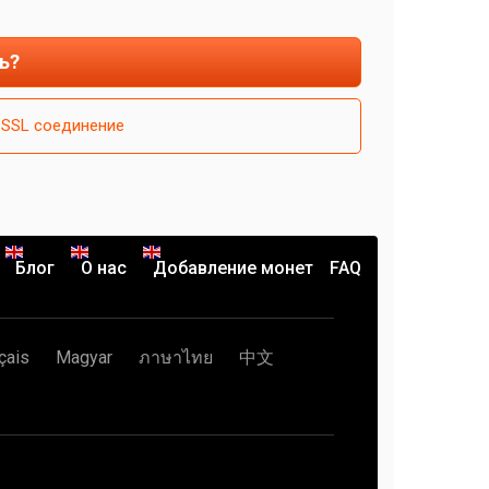
ь?
SSL соединение
Блог
О нас
Добавление монет
FAQ
çais
Magyar
ภาษาไทย
中文