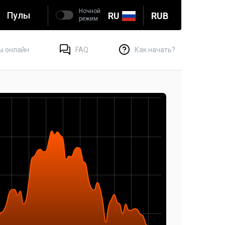
Ночной
Пулы
RU
RUB
режим
ы онлайн
FAQ
Как начать?