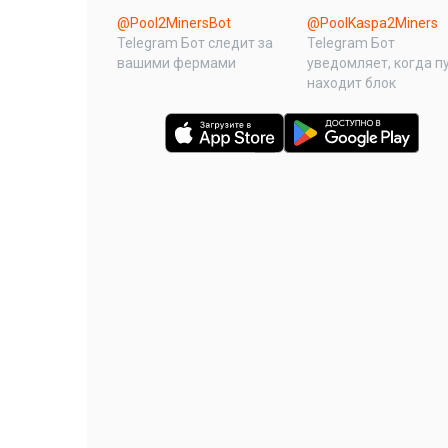
@Pool2MinersBot
@PoolKaspa2Miners
Telegram Бот следит за
Telegram Бот
вашими фермами
уведомляет, когда п
находит блок