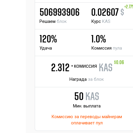
+2.77
506993906
0.02607
$
Решаем
блок
Курс
KAS
120%
1.0%
Удача
Комиссия
пула
$0.06
2.312
KAS
+ комиссия
Награда
за блок
50
KAS
Мин. выплата
Комиссию за переводы майнерам
оплачивает пул