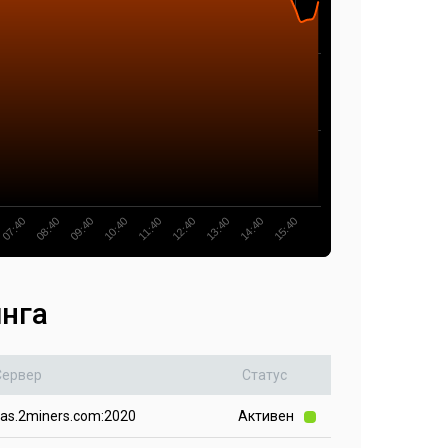
11:40
10:40
09:40
08:40
07:40
15:40
14:40
13:40
12:40
инга
Сервер
Статус
kas.2miners.com:2020
Активен