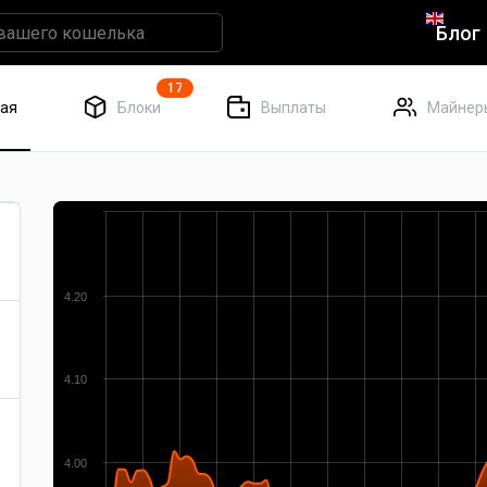
Блог
17
ная
Блоки
Выплаты
Майнер
h
4.20
4.10
4.00