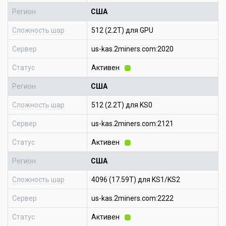
Регион
США
Сложность шар
512 (2.2T) для GPU
Сервер
us-kas.2miners.com:2020
Статус
Активен
Регион
США
Сложность шар
512 (2.2T) для KS0
Сервер
us-kas.2miners.com:2121
Статус
Активен
Регион
США
Сложность шар
4096 (17.59T) для KS1/KS2
Сервер
us-kas.2miners.com:2222
Статус
Активен