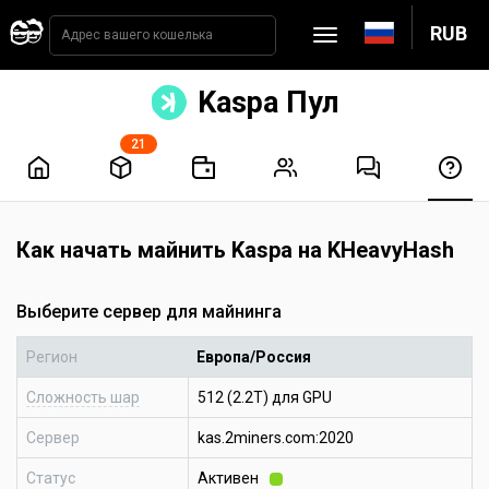
RUB
Kaspa Пул
21
Как начать майнить Kaspa на KHeavyHash
Выберите сервер для майнинга
Регион
Европа/Россия
Сложность шар
512 (2.2T) для GPU
Сервер
kas.2miners.com:2020
Статус
Активен