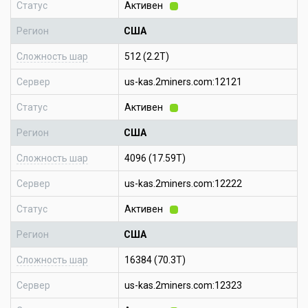
Статус
Активен
Регион
США
Сложность шар
512 (2.2T)
Сервер
us-kas.2miners.com:12121
Статус
Активен
Регион
США
Сложность шар
4096 (17.59T)
Сервер
us-kas.2miners.com:12222
Статус
Активен
Регион
США
Сложность шар
16384 (70.3T)
Сервер
us-kas.2miners.com:12323