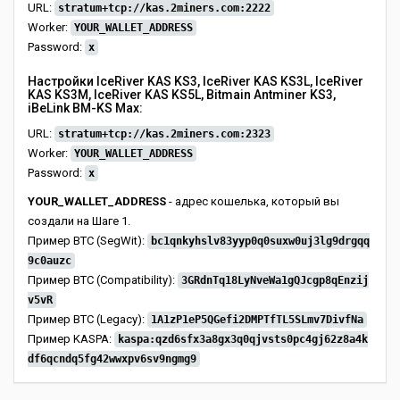
URL:
stratum+tcp://kas.2miners.com:2222
Worker:
YOUR_WALLET_ADDRESS
Password:
x
Настройки IceRiver KAS KS3, IceRiver KAS KS3L, IceRiver
KAS KS3M, IceRiver KAS KS5L, Bitmain Antminer KS3,
iBeLink BM-KS Max:
URL:
stratum+tcp://kas.2miners.com:2323
Worker:
YOUR_WALLET_ADDRESS
Password:
x
YOUR_WALLET_ADDRESS
- адрес кошелька, который вы
создали на Шаге 1.
Пример BTC (SegWit):
bc1qnkyhslv83yyp0q0suxw0uj3lg9drgqq
9c0auzc
Пример BTC (Compatibility):
3GRdnTq18LyNveWa1gQJcgp8qEnzij
v5vR
Пример BTC (Legacy):
1A1zP1eP5QGefi2DMPTfTL5SLmv7DivfNa
Пример KASPA:
kaspa:qzd6sfx3a8gx3q0qjvsts0pc4gj62z8a4k
df6qcndq5fg42wwxpv6sv9ngmg9