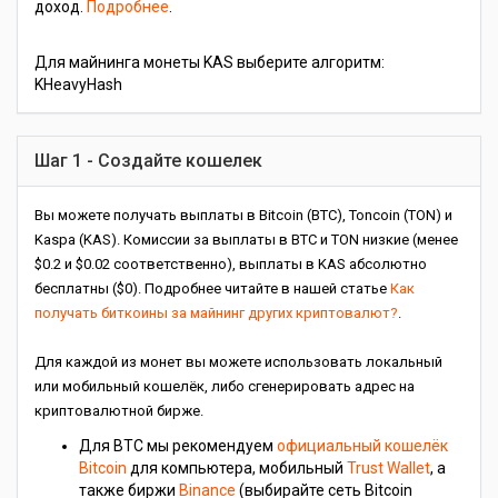
доход.
Подробнее
.
Для майнинга монеты KAS выберите алгоритм:
KHeavyHash
Шаг 1 - Создайте кошелек
Вы можете получать выплаты в Bitcoin (BTC), Toncoin (TON) и
Kaspa (KAS). Комиссии за выплаты в BTC и TON низкие (менее
$0.2 и $0.02 соответственно), выплаты в KAS абсолютно
бесплатны ($0). Подробнее читайте в нашей статье
Как
получать биткоины за майнинг других криптовалют?
.
Для каждой из монет вы можете использовать локальный
или мобильный кошелёк, либо сгенерировать адрес на
криптовалютной бирже.
Для BTC мы рекомендуем
официальный кошелёк
Bitcoin
для компьютера, мобильный
Trust Wallet
, а
также биржи
Binance
(выбирайте сеть Bitcoin