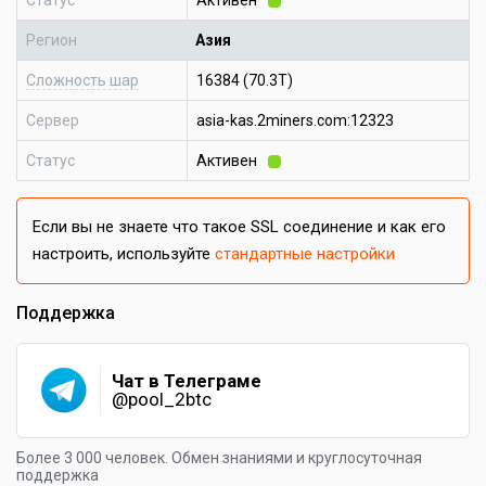
Статус
Активен
Регион
Азия
Сложность шар
16384 (70.3T)
Сервер
asia-kas.2miners.com:12323
Статус
Активен
Если вы не знаете что такое SSL соединение и как его
настроить, используйте
стандартные настройки
Поддержка
Чат в Телеграме
@pool_2btc
Более 3 000 человек. Обмен знаниями и круглосуточная
поддержка