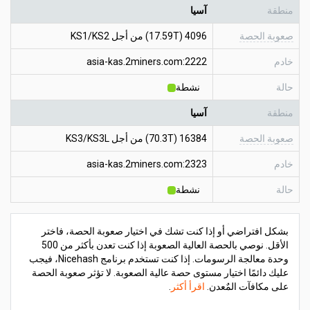
منطقة
آسيا
صعوبة الحصة
4096 (17.59T) من أجل KS1/KS2
خادم
asia-kas.2miners.com:2222
حالة
نشطة
منطقة
آسيا
صعوبة الحصة
16384 (70.3T) من أجل KS3/KS3L
خادم
asia-kas.2miners.com:2323
حالة
نشطة
بشكل افتراضي أو إذا كنت تشك في اختيار صعوبة الحصة، فاختر
الأقل. نوصي بالحصة العالية الصعوبة إذا كنت تعدن بأكثر من 500
وحدة معالجة الرسومات. إذا كنت تستخدم برنامج Nicehash، فيجب
عليك دائمًا اختيار مستوى حصة عالية الصعوبة. لا تؤثر صعوبة الحصة
على مكافآت المٌعدن.
اقرأ أكثر
.