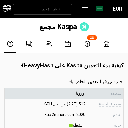
EUR
Kaspa مجمع
38
كيفية بدء التعدين Kaspa على KHeavyHash
اختر سيرفر التعدين الخاص بك:
منطقة
اوروبا
صعوبة الحصة
512 (2.2T) من أجل GPU
خادم
kas.2miners.com:2020
حالة
نشطة