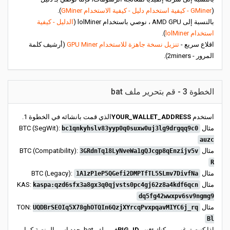
(
GMiner - كيفية استخدام دليل - كيفية الاستخدام GMiner
).
بالنسبة إلى AMD GPU ، نوصي باستخدام lolMiner (
الدليل - كيفية
استخدام lolMiner
).
اقلاع سريع -
تنزيل نسخة جاهزة للاستخدام GPU Miner
(أرشيف كلمة
المرور - 2miners).
الخطوة 3 - قم بتحرير ملف bat
استخدم
YOUR_WALLET_ADDRESS
الذي قمت بانشائه في الخطوة 1.
مثال BTC (SegWit):
bc1qnkyhslv83yyp0q0suxw0uj3lg9drgqq9c0
auzc
مثال BTC (Compatibility):
3GRdnTq18LyNveWa1gQJcgp8qEnzijv5v
R
مثال BTC (Legacy):
1A1zP1eP5QGefi2DMPTfTL5SLmv7DivfNa
مثال KAS:
kaspa:qzd6sfx3a8gx3q0qjvsts0pc4gj62z8a4kdf6qcn
dq5fg42wwxpv6sv9ngmg9
مثال TON:
UQDBrSEOIq5X78ghOTQIn6QzjXYrcqPvxpqavMIYC6j_rq
Bl
إذا كنت ترغب، يمكنك
تغيير RIG_ID
في ملف bat. حدد اسم المنصة كما