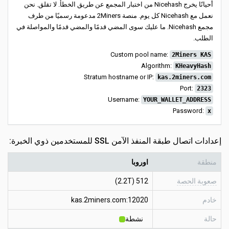
أحيانًا يخرج Nicehash من اختبار المجمع عن طريق الخطأ. لا تقلق. نحن
نعمل مع Nicehash كل يوم. منصة 2Miners مدعومة رسميًا من طرف
مجمع Nicehash. ما عليك سوى المضي قدمًا والمضي قدمًا والمواصلة في
الطلب.
Custom pool name:
2Miners KAS
Algorithm:
KHeavyHash
Stratum hostname or IP:
kas.2miners.com
Port:
2323
Username:
YOUR_WALLET_ADDRESS
Password:
x
إعدادات اتصال طبقة المنفذ الآمن SSL للمستخدمين ذوي الخبرة:
منطقة
اوروبا
صعوبة الحصة
512 (2.2T)
خادم
kas.2miners.com:12020
حالة
نشطة