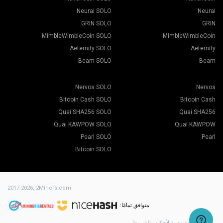
Neurai SOLO
Neurai
GRIN SOLO
GRIN
MimbleWimbleCoin SOLO
MimbleWimbleCoin
Aeternity SOLO
Aeternity
Beam SOLO
Beam
Nervos SOLO
Nervos
Bitcoin Cash SOLO
Bitcoin Cash
Quai SHA256 SOLO
Quai SHA256
Quai KAWPOW SOLO
Quai KAWPOW
Pearl SOLO
Pearl
Bitcoin SOLO
2017-2026,
2Miners.com
متوافق تمامًا:
سياسة الخصوصية
الأحكام والشروط