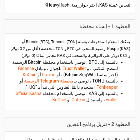
لتعدين عملة KAS، اختر خوارزمية: KHeavyHash
الخطوة 1 - إنشاء محفظة
يمكنك استلام المدفوعات بعملة Bitcoin (BTC), Toncoin (TON) أو
Kaspa (KAS). رسوم السحب في BTC و TON منخفضة (أقل من 0.2 دولار
و 0.02 دولار على التوالي)، والسحب في KAS مجاني تمامًا (0 دولار).
بالنسبة إلى BTC ، نوصي باستخدام محفظة Bitcoin الرسمية
لسطح المكتب ، و
Trust Wallet
للجوال ، وتبادل
Binance
(اختر سلسلة Bitcoin SegWit) ، أو
Gate.io
أو
KuCoin
.
بالنسبة لـ TON ، نوصي بـ
محفظة Telegram الرسمية
أو
Tonkeeper
. استخدم دائمًا العناوين التي تبدأ بـ "UQ..".
بالنسبة إلى KAS ، نوصي باستخدام محفظة
official Kaspa
wallet
، واستبدال
Gate.io
أو
KuCoin
.
الخطوة 2 - تنزيل برنامج التعدين
بالنسبة إلى شركة إنفيديا لمعالجة الرسومات، فإننا نوصي بـ دليل