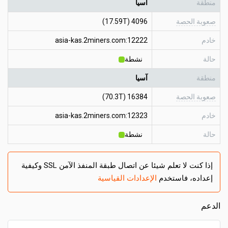
منطقة
آسيا
صعوبة الحصة
4096 (17.59T)
خادم
asia-kas.2miners.com:12222
حالة
نشطة
منطقة
آسيا
صعوبة الحصة
16384 (70.3T)
خادم
asia-kas.2miners.com:12323
حالة
نشطة
إذا كنت لا تعلم شيئا عن اتصال طبقة المنفذ الآمن SSL وكيفية
إعداده، فاستخدم
الإعدادات القياسية
الدعم