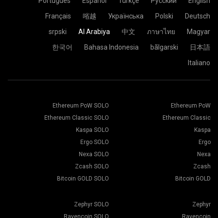
Português
Español
Türkçe
Русский
English
Français
㗂越
Українська
Polski
Deutsch
srpski
Al Arabiya
中文
ภาษาไทย
Magyar
한국어
Bahasa Indonesia
bãlgarski
日本語
Italiano
Ethereum PoW SOLO
Ethereum PoW
Ethereum Classic SOLO
Ethereum Classic
Kaspa SOLO
Kaspa
Ergo SOLO
Ergo
Nexa SOLO
Nexa
Zcash SOLO
Zcash
Bitcoin GOLD SOLO
Bitcoin GOLD
Zephyr SOLO
Zephyr
Ravencoin SOLO
Ravencoin