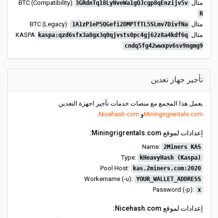
مثال BTC (Compatibility):
3GRdnTq18LyNveWa1gQJcgp8qEnzijv5v
R
مثال BTC (Legacy):
1A1zP1eP5QGefi2DMPTfTL5SLmv7DivfNa
مثال KASPA:
kaspa:qzd6sfx3a8gx3q0qjvsts0pc4gj62z8a4kdf6q
cndq5fg42wwxpv6sv9ngmg9
تأجير جهاز تعدين
يعمل هذا المجمع مع منصات خدمات تأجير اجهزة التعدين
Miningrigrentals.com
و
Nicehash.com
.
إعدادات لموقع Miningrigrentals.com:
Name:
2Miners KAS
Type:
kHeavyHash (Kaspa)
Pool Host:
kas.2miners.com:2020
Workername (-u):
YOUR_WALLET_ADDRESS
Password (-p):
x
إعدادات لموقع Nicehash.com: