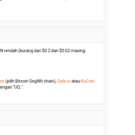
 rendah (kurang dari $0.2 dan $0.02 masing-
nce
(pilih Bitcoin SegWit chain),
Gate.io
atau
KuCoin
.
engan "UQ..".