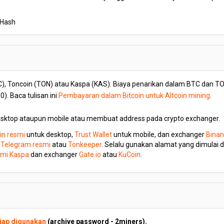
yHash
, Toncoin (TON) atau Kaspa (KAS). Biaya penarikan dalam BTC dan TON
). Baca tulisan ini
Pembayaran dalam Bitcoin untuk Altcoin mining
.
esktop ataupun mobile atau membuat address pada crypto exchanger.
oin resmi
untuk desktop,
Trust Wallet
untuk mobile, dan exchanger
Bina
Telegram resmi
atau
Tonkeeper
. Selalu gunakan alamat yang dimulai d
mi Kaspa
dan exchanger
Gate.io
atau
KuCoin
.
iap digunakan
(archive password - 2miners).