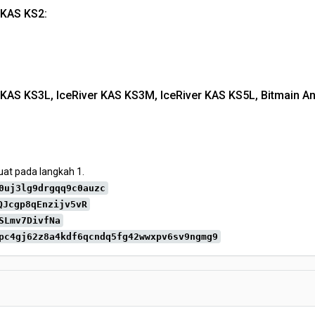
 KAS KS2:
 KAS KS3L, IceRiver KAS KS3M, IceRiver KAS KS5L, Bitmain A
at pada langkah 1.
0uj3lg9drgqq9c0auzc
QJcgp8qEnzijv5vR
SLmv7DivfNa
pc4gj62z8a4kdf6qcndq5fg42wwxpv6sv9ngmg9