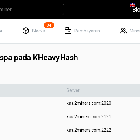
Bl
34
or
Blocks
Pembayaran
Miner
aspa pada KHeavyHash
Server
kas.2miners.com:2020
kas.2miners.com:2121
kas.2miners.com:2222