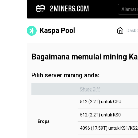
2MINERS.COM
Kaspa Pool
Dasb
Bagaimana memulai mining K
Pilih server mining anda:
Share Diff
512 (2.2T) untuk GPU
512 (2.2T) untuk KS0
Eropa
4096 (17.59T) untuk KS1/KS2