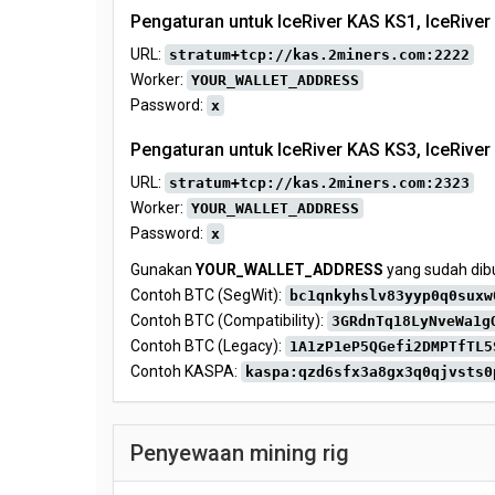
Pengaturan untuk IceRiver KAS KS1, IceRiver
URL:
stratum+tcp://kas.2miners.com:2222
Worker:
YOUR_WALLET_ADDRESS
Password:
x
Pengaturan untuk IceRiver KAS KS3, IceRiver
URL:
stratum+tcp://kas.2miners.com:2323
Worker:
YOUR_WALLET_ADDRESS
Password:
x
Gunakan
YOUR_WALLET_ADDRESS
yang sudah dibu
Contoh BTC (SegWit):
bc1qnkyhslv83yyp0q0suxw
Contoh BTC (Compatibility):
3GRdnTq18LyNveWa1g
Contoh BTC (Legacy):
1A1zP1eP5QGefi2DMPTfTL5
Contoh KASPA:
kaspa:qzd6sfx3a8gx3q0qjvsts0
Penyewaan mining rig