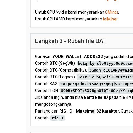
Untuk GPU Nvidia kami menyarankan
GMiner
.
Untuk GPU AMD kami menyarankan
lolMiner
.
Langkah 3 - Rubah file BAT
Gunakan
YOUR_WALLET_ADDRESS
yang sudah dibu
Contoh BTC (SegWit):
bc1qnkyhslv83yyp0q0suxw
Contoh BTC (Compatibility):
3GRdnTq18LyNveWa1g
Contoh BTC (Legacy):
1A1zP1eP5QGefi2DMPTfTL5
Contoh KAS:
kaspa:qzd6sfx3a8gx3q0qjvsts0pc
Contoh TON:
UQDBrSEOIq5X78ghOTQIn6QzjXYrcq
Jika anda ingin, anda bisa
Ganti RIG_ID
pada file BAT
mengosongkannya.
Panjang dari
RIG_ID - Maksimal 32 karakter
. Gunak
Contoh:
rig-1