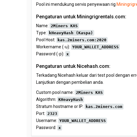
Pool ini mendukung servis penyewaan rig
Miningrigr
Pengaturan untuk Miningrigrentals.com:
Name:
2Miners KAS
Type:
kHeavyHash (Kaspa)
Pool Host:
kas.2miners.com:2020
Workername (-u):
YOUR_WALLET_ADDRESS
Password (-p):
x
Pengaturan untuk Nicehash.com:
Terkadang Nicehash keluar dari test pool dengan er
Lanjutkan dengan pembelian anda.
Custom pool name:
2Miners KAS
Algorithm:
KHeavyHash
Stratum hostname or IP:
kas.2miners.com
Port:
2323
Username:
YOUR_WALLET_ADDRESS
Password:
x