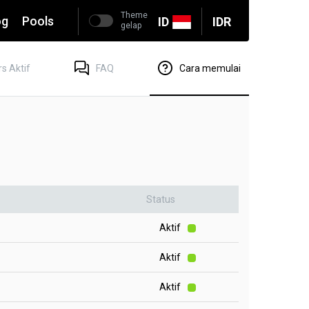
Theme
og
Pools
ID
IDR
gelap
s Aktif
FAQ
Cara memulai
Status
Aktif
Aktif
Aktif