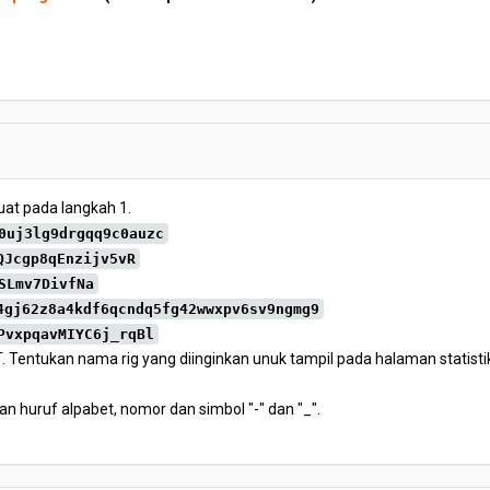
at pada langkah 1.
0uj3lg9drgqq9c0auzc
QJcgp8qEnzijv5vR
SLmv7DivfNa
4gj62z8a4kdf6qcndq5fg42wwxpv6sv9ngmg9
PvxpqavMIYC6j_rqBl
. Tentukan nama rig yang diinginkan unuk tampil pada halaman statistik 
an huruf alpabet, nomor dan simbol "-" dan "_".