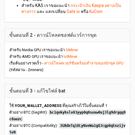
สำหรับ KAS เราขอแนะนำ
กระเป๋าเงิน Kaspa อย่างเป็น
ทางการ
และ แลกเปลี่ยน
Gate.io
หรือ
KuCoin
ขั้นตอนที่ 2 - ดาวน์โหลดซอฟต์แวร์การขุด
สำหรับ Nvidia GPU เราขอแนะนำ
GMiner
สำหรับ AMD GPU เราขอแนะนำ
lolMiner
เริ่มต้นอย่างรวดเร็ว -
ดาวน์โหลดเวอร์ชันพร้อมทำงานของนักขุด GPU
(รหัสผ่าน - 2miners)
ขั้นตอนที่ 3 - แก้ไขไฟล์ bat
ใช้
YOUR_WALLET_ADDRESS
ที่คุณสร้างไว้ในขั้นตอนที่ 1
ตัวอย่าง BTC (SegWit):
bc1qnkyhslv83yyp0q0suxw0uj3lg9drgqq9
c0auzc
ตัวอย่าง BTC (Compatibility):
3GRdnTq18LyNveWa1gQJcgp8qEnzijv
5vR