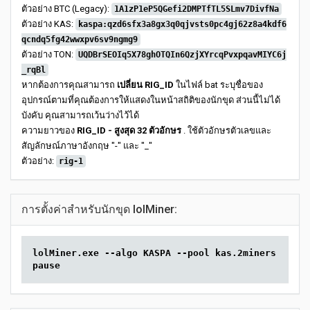
ตัวอย่าง BTC (Legacy):
1A1zP1eP5QGefi2DMPTfTL5SLmv7DivfNa
ตัวอย่าง KAS:
kaspa:qzd6sfx3a8gx3q0qjvsts0pc4gj62z8a4kdf6
qcndq5fg42wwxpv6sv9ngmg9
ตัวอย่าง TON:
UQDBrSEOIq5X78ghOTQIn6QzjXYrcqPvxpqavMIYC6j
_rqBl
หากต้องการคุณสามารถ
เปลี่ยน RIG_ID
ในไฟล์ bat ระบุชื่อของ
อุปกรณ์ตามที่คุณต้องการให้แสดงในหน้าสถิติของนักขุด ส่วนนี้ไม่ได้
บังคับ คุณสามารถเว้นว่างไว้ได้
ความยาวของ
RIG_ID - สูงสุด 32 ตัวอักษร
. ใช้ตัวอักษรตัวเลขและ
สัญลักษณ์ภาษาอังกฤษ "-" และ "_"
ตัวอย่าง:
rig-1
การตั้งค่าสำหรับนักขุด lolMiner:
lolMiner.exe --algo KASPA --pool kas.2miners.com:2
pause