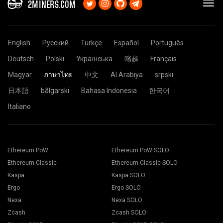
2MINERS.COM
English
Русский
Türkçe
Español
Português
Deutsch
Polski
Українська
㗂越
Français
Magyar
ภาษาไทย
中文
Al Arabiya
srpski
日本語
bãlgarski
Bahasa Indonesia
한국어
Italiano
Ethereum PoW
Ethereum PoW SOLO
Ethereum Classic
Ethereum Classic SOLO
Kaspa
Kaspa SOLO
Ergo
Ergo SOLO
Nexa
Nexa SOLO
Zcash
Zcash SOLO