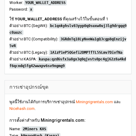
Worker:
YOUR_WALLET_ADDRESS
Password:
x
ใช้
YOUR_WALLET_ADDRESS
ที่คุณสร้างไว้ในขั้นตอนที่ 1
ตัวอย่าง BTC (SegWit):
bc1qnkyhslv83yyp0q0suxw0uj3lg9drgqq9
c0auzc
ตัวอย่าง BTC (Compatibility):
3GRdnTq18LyNveWa1gQJcgp8qEnzijv
5vR
ตัวอย่าง BTC (Legacy):
1A1zP1eP5QGefi2DMPTfTL5SLmv7DivfNa
ตัวอย่าง KASPA:
kaspa:qzd6sfx3a8gx3q0qjvsts0pc4gj62z8a4kd
f6qcndq5fg42wwxpv6sv9ngmg9
การเช่าอุปกรณ์ขุด
พูลนี้ใช้งานได้กับการบริการเช่าอุปกรณ์
Miningrigrentals.com
และ
Nicehash.com
.
การตั้งค่าสำหรับ Miningrigrentals.com:
Name:
2Miners KAS
Type:
kHeavyHash (Kaspa)