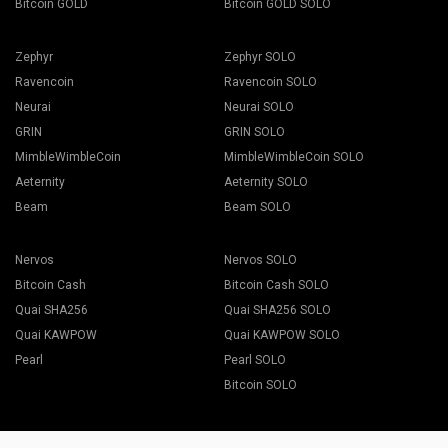
Bitcoin GOLD
Bitcoin GOLD SOLO
Zephyr
Zephyr SOLO
Ravencoin
Ravencoin SOLO
Neurai
Neurai SOLO
GRIN
GRIN SOLO
MimbleWimbleCoin
MimbleWimbleCoin SOLO
Aeternity
Aeternity SOLO
Beam
Beam SOLO
Nervos
Nervos SOLO
Bitcoin Cash
Bitcoin Cash SOLO
Quai SHA256
Quai SHA256 SOLO
Quai KAWPOW
Quai KAWPOW SOLO
Pearl
Pearl SOLO
Bitcoin SOLO