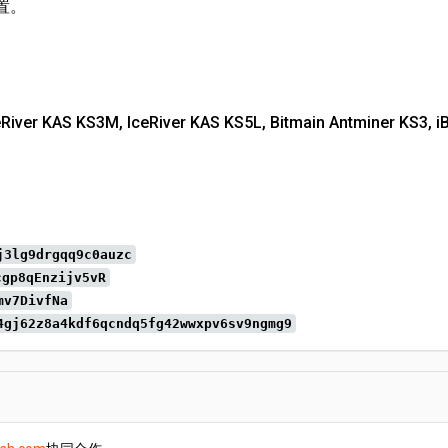
设置。
ceRiver KAS KS3M, IceRiver KAS KS5L, Bitmain Antminer KS
。
j3lg9drgqq9c0auzc
cgp8qEnzijv5vR
mv7DivfNa
4gj62z8a4kdf6qcndq5fg42wwxpv6sv9ngmg9