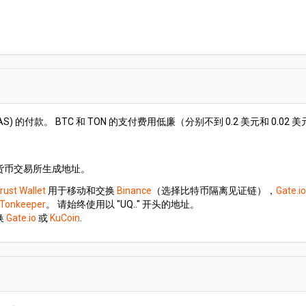
 Kaspa (KAS) 的付款。 BTC 和 TON 的支付费用低廉（分别不到 0.2 美元和
货币交易所生成地址。
rust Wallet
用于移动和交换
Binance
（选择比特币隔离见证链），
Gate.io
Tonkeeper
。 请始终使用以 "UQ.." 开头的地址。
换
Gate.io
或
KuCoin
.