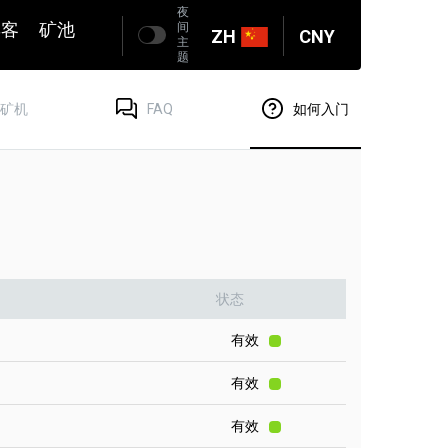
夜
博客
矿池
间
ZH
CNY
主
题
矿机
FAQ
如何入门
状态
有效
有效
有效