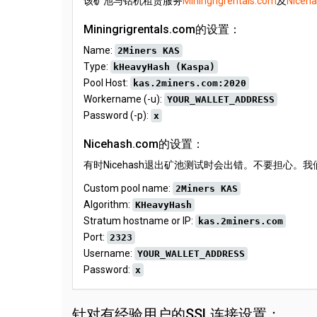
该矿池与钻机租赁服务
Miningrigrentals.com
及
Niceh
Miningrigrentals.com的设置：
Name:
2Miners KAS
Type:
kHeavyHash (Kaspa)
Pool Host:
kas.2miners.com:2020
Workername (-u):
YOUR_WALLET_ADDRESS
Password (-p):
x
Nicehash.com的设置：
有时Nicehash退出矿池测试时会出错。不要担心。我们每
Custom pool name:
2Miners KAS
Algorithm:
KHeavyHash
Stratum hostname or IP:
kas.2miners.com
Port:
2323
Username:
YOUR_WALLET_ADDRESS
Password:
x
针对有经验用户的SSL连接设置：