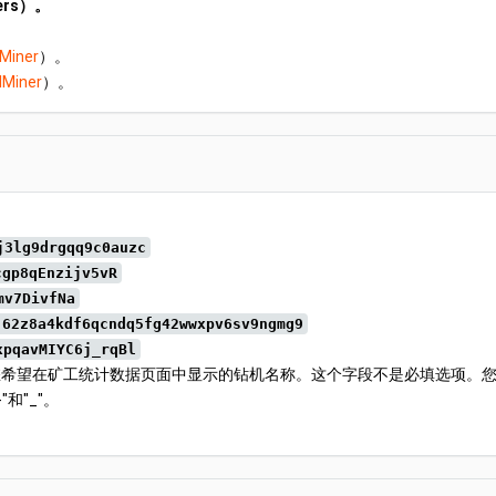
ers）。
iner
）。
Miner
）。
。
j3lg9drgqq9c0auzc
cgp8qEnzijv5vR
mv7DivfNa
j62z8a4kdf6qcndq5fg42wwxpv6sv9ngmg9
xpqavMIYC6j_rqBl
希望在矿工统计数据页面中显示的钻机名称。这个字段不是必填选项。您可以
和"_"。