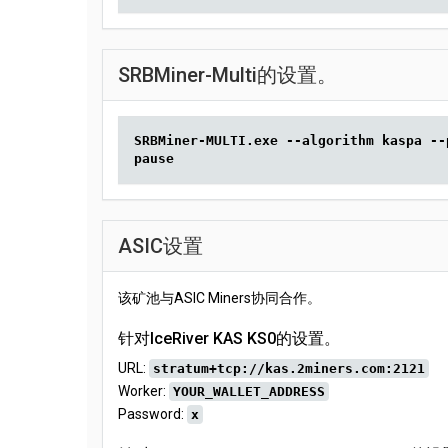
SRBMiner-Multi的设置。
SRBMiner-MULTI.exe --algorithm kaspa --
pause
ASIC设置
该矿池与ASIC Miners协同合作。
针对IceRiver KAS KS0的设置。
URL:
stratum+tcp://kas.2miners.com:2121
Worker:
YOUR_WALLET_ADDRESS
Password:
x