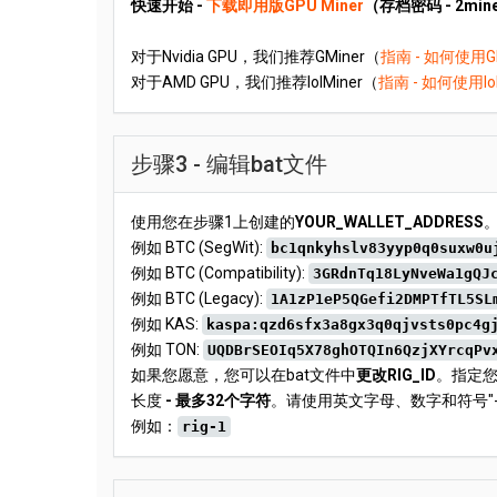
快速开始 -
下载即用版GPU Miner
（存档密码 - 2min
对于Nvidia GPU，我们推荐GMiner（
指南 - 如何使用GM
对于AMD GPU，我们推荐lolMiner（
指南 - 如何使用lol
步骤3 - 编辑bat文件
使用您在步骤1上创建的
YOUR_WALLET_ADDRESS
例如 BTC (SegWit):
bc1qnkyhslv83yyp0q0suxw0u
例如 BTC (Compatibility):
3GRdnTq18LyNveWa1gQJ
例如 BTC (Legacy):
1A1zP1eP5QGefi2DMPTfTL5SL
例如 KAS:
kaspa:qzd6sfx3a8gx3q0qjvsts0pc4g
例如 TON:
UQDBrSEOIq5X78ghOTQIn6QzjXYrcqPv
如果您愿意，您可以在bat文件中
更改RIG_ID
。指定您
长度
- 最多32个字符
。请使用英文字母、数字和符号"-"
例如：
rig-1