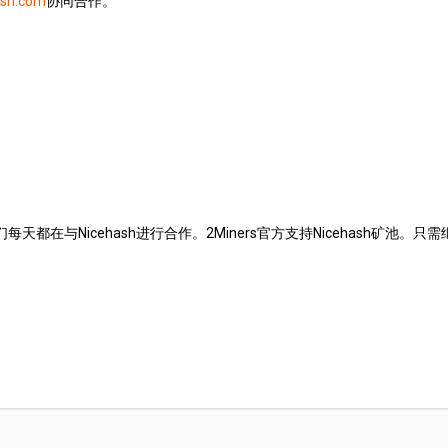
ash.com
协同合作。
天都在与Nicehash进行合作。2Miners官方支持Nicehash矿池。