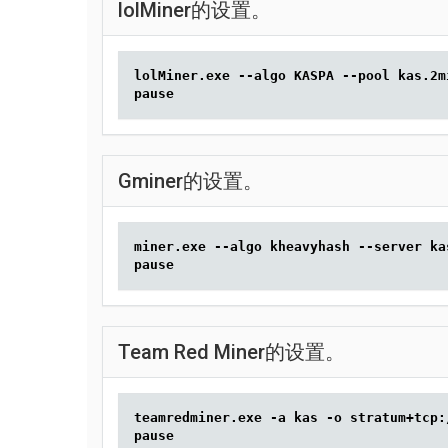
lolMiner的设置。
lolMiner.exe --algo KASPA --pool kas.2m
pause
Gminer的设置。
miner.exe --algo kheavyhash --server ka
pause
Team Red Miner的设置。
teamredminer.exe -a kas -o stratum+tcp:
pause