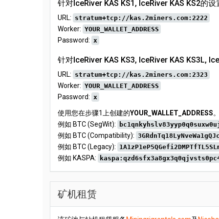
针对IceRiver KAS KS1, IceRiver KAS KS2的
URL:
stratum+tcp://kas.2miners.com:2222
Worker:
YOUR_WALLET_ADDRESS
Password:
x
针对IceRiver KAS KS3, IceRiver KAS KS3L, I
URL:
stratum+tcp://kas.2miners.com:2323
Worker:
YOUR_WALLET_ADDRESS
Password:
x
使用您在步骤1上创建的
YOUR_WALLET_ADDRESS
例如 BTC (SegWit):
bc1qnkyhslv83yyp0q0suxw0u
例如 BTC (Compatibility):
3GRdnTq18LyNveWa1gQJ
例如 BTC (Legacy):
1A1zP1eP5QGefi2DMPTfTL5SL
例如 KASPA:
kaspa:qzd6sfx3a8gx3q0qjvsts0pc
矿机租赁