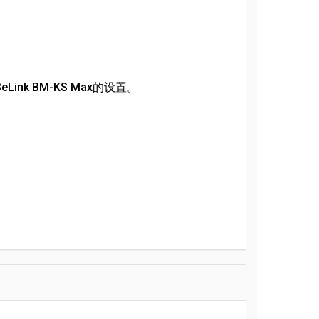
3, iBeLink BM-KS Max的设置。